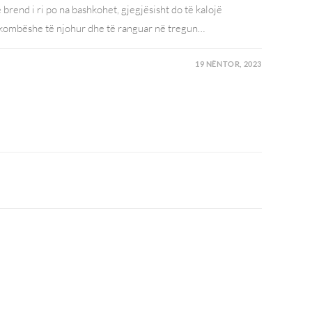
brend i ri po na bashkohet, gjegjësisht do të kalojë
ëkombëshe të njohur dhe të ranguar në tregun…
19 NËNTOR, 2023