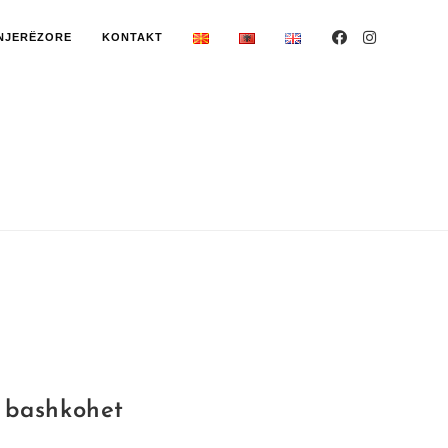
NJERËZORE
KONTAKT
a bashkohet