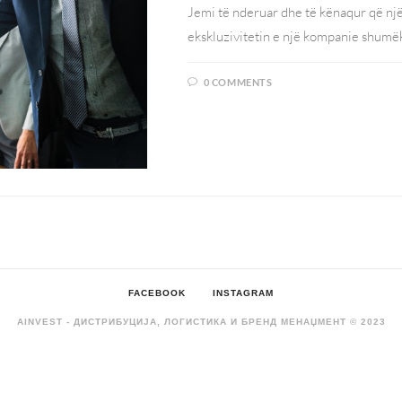
Jemi të nderuar dhe të kënaqur që një 
ekskluzivitetin e një kompanie shum
0 COMMENTS
FACEBOOK
INSTAGRAM
AINVEST - ДИСТРИБУЦИЈА, ЛОГИСТИКА И БРЕНД МЕНАЏМЕНТ © 2023